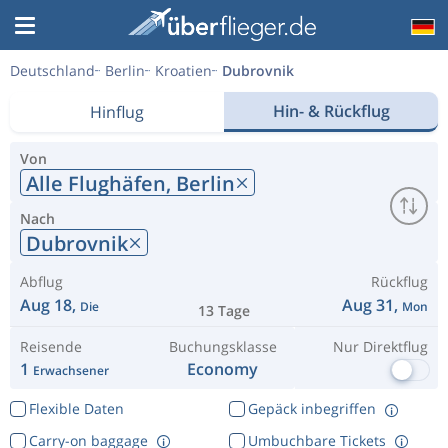
Deutschland
Berlin
Kroatien
Dubrovnik
Hin- & Rückflug
Hinflug
Von
Alle Flughäfen,
Berlin
Nach
Dubrovnik
Abflug
Rückflug
Aug 18,
Aug 31,
Die
Mon
13 Tage
Reisende
Buchungsklasse
Nur Direktflug
1
Economy
Erwachsener
Flexible Daten
Gepäck inbegriffen
Carry-on baggage
Umbuchbare Tickets