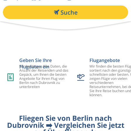
Suche
Geben Sie Ihre
Flugangebote
Flugdaten ein
Wir benötigen Ihre Daten, die
Wir finden die besten Flü
Anzahl der Reisenden und das
sortiert nach den günstig
Gepäck, um Ihnen die besten
schnellsten oder besten. 
Angebote für Ihren Flug von
zeigen Flüge von vielen
Berlin nach Dubrovnik zu
verschiedenen
unterbreiten
Reiseunternehmen, bei d
Sie Ihre Reise buchen un
können.
Fliegen Sie von Berlin nach
Dubrovnik ➡️ Vergleichen Sie jetzt