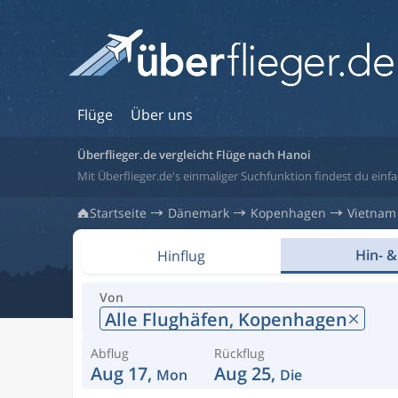
Flüge
Über uns
Überflieger.de vergleicht Flüge nach Hanoi
Mit Überflieger.de's einmaliger Suchfunktion findest du einfa
Startseite
Dänemark
Kopenhagen
Vietnam
Hin- &
Hinflug
Von
Alle Flughäfen,
Kopenhagen
Abflug
Rückflug
Aug 17,
Aug 25,
Mon
Die