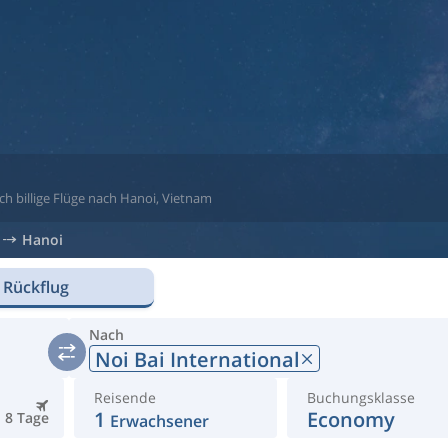
ch billige Flüge nach Hanoi, Vietnam
Hanoi
 Rückflug
Nach
Noi Bai International
Reisende
Buchungsklasse
1
Economy
8 Tage
Erwachsener