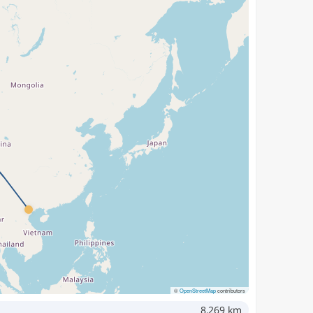
©
OpenStreetMap
contributors
8,269 km