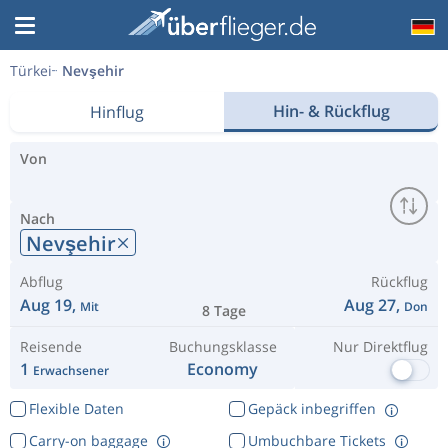
Türkei
Nevşehir
Hin- & Rückflug
Hinflug
Von
Nach
Nevşehir
Abflug
Rückflug
Aug 19,
Aug 27,
Mit
Don
8 Tage
Reisende
Buchungsklasse
Nur Direktflug
1
Economy
Erwachsener
Flexible Daten
Gepäck inbegriffen
Carry-on baggage
Umbuchbare Tickets