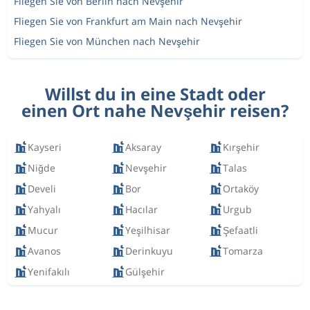
Fliegen Sie von Berlin nach Nevşehir
Fliegen Sie von Frankfurt am Main nach Nevşehir
Fliegen Sie von München nach Nevşehir
Willst du in eine Stadt oder
einen Ort nahe Nevşehir reisen?
Kayseri
Aksaray
Kırşehir
Niğde
Nevşehir
Talas
Develi
Bor
Ortaköy
Yahyalı
Hacılar
Urgub
Mucur
Yeşilhisar
Şefaatli
Avanos
Derinkuyu
Tomarza
Yenifakılı
Gülşehir