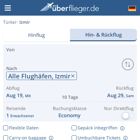
Türkei
Izmir
Hin- & Rückflug
Hinflug
Von
Nach
Alle Flughäfen,
Izmir
Abflug
Rückflug
Aug 19,
Aug 29,
Mit
Sam
10 Tage
Reisende
Buchungsklasse
Nur Direktflug
1
Economy
Erwachsener
Flexible Daten
Gepäck inbegriffen
Carry-on baggage
Umbuchbare Tickets