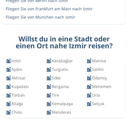
Fliegen Sie von Berlin nach Izmir
Fliegen Sie von Frankfurt am Main nach Izmir
Fliegen Sie von München nach Izmir
Willst du in eine Stadt oder
einen Ort nahe Izmir reisen?
İzmir
Karabağlar
Manisa
Aydın
Turgutlu
Salihli
Akhisar
Söke
Ödemiş
Kuşadası
Bergama
Menemen
Torbalı
Tire
Urla
Aliağa
Kemalpaşa
Selçuk
Chios
Menderes