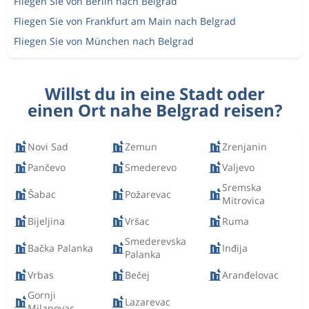
Fliegen Sie von Berlin nach Belgrad
Fliegen Sie von Frankfurt am Main nach Belgrad
Fliegen Sie von München nach Belgrad
Willst du in eine Stadt oder
einen Ort nahe Belgrad reisen?
Novi Sad
Zemun
Zrenjanin
Pančevo
Smederevo
Valjevo
Sremska
Šabac
Požarevac
Mitrovica
Bijeljina
Vršac
Ruma
Smederevska
Bačka Palanka
Inđija
Palanka
Vrbas
Bečej
Aranđelovac
Gornji
Lazarevac
Milanovac