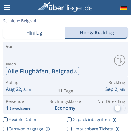
Serbien
Belgrad
Hin- & Rückflug
Hinflug
Von
Nach
Alle Flughäfen,
Belgrad
Abflug
Rückflug
Aug 22,
Sep 2,
Sam
Mit
11 Tage
Reisende
Buchungsklasse
Nur Direktflug
1
Economy
Erwachsener
Flexible Daten
Gepäck inbegriffen
Carry-on baggage
Umbuchbare Tickets