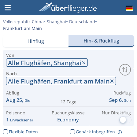
Volksrepublik China
Shanghai
Deutschland
Frankfurt am Main
Hin- & Rückflug
Hinflug
Von
Alle Flughäfen,
Shanghai
Nach
Alle Flughäfen,
Frankfurt am Main
Abflug
Rückflug
Aug 25,
Sep 6,
Die
Son
12 Tage
Reisende
Buchungsklasse
Nur Direktflug
1
Economy
Erwachsener
Flexible Daten
Gepäck inbegriffen