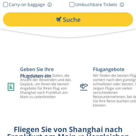
Carry-on baggage
Umbuchbare Tickets
Suche
Geben Sie Ihre
Flugangebote
Flugdaten ein
Wir benötigen Ihre Daten, die
Wir finden die besten Flü
Anzahl der Reisenden und das
sortiert nach den günstig
Gepäck, um Ihnen die besten
schnellsten oder besten. 
Angebote für Ihren Flug von
zeigen Flüge von vielen
Shanghai nach Frankfurt am
verschiedenen
Main zu unterbreiten
Reiseunternehmen, bei d
Sie Ihre Reise buchen un
können.
Fliegen Sie von Shanghai nach