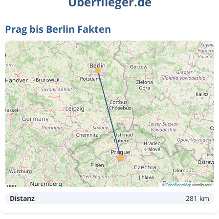
Überflieger.de
Prag bis Berlin Fakten
©
OpenStreetMap
contributors
Distanz
281 km