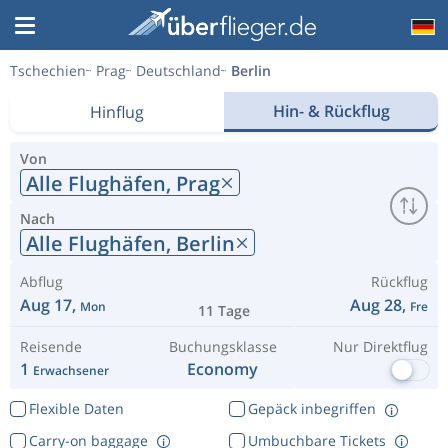
Tschechien
Prag
Deutschland
Berlin
Hin- & Rückflug
Hinflug
Von
Alle Flughäfen,
Prag
Nach
Alle Flughäfen,
Berlin
Abflug
Rückflug
Aug 17,
Aug 28,
Mon
Fre
11 Tage
Reisende
Buchungsklasse
Nur Direktflug
1
Economy
Erwachsener
Flexible Daten
Gepäck inbegriffen
Carry-on baggage
Umbuchbare Tickets