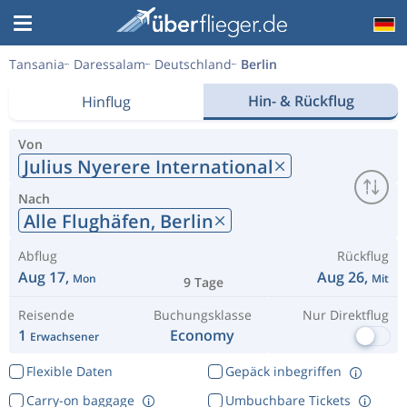
Tansania
Daressalam
Deutschland
Berlin
Hin- & Rückflug
Hinflug
Von
Julius Nyerere International
Nach
Alle Flughäfen,
Berlin
Abflug
Rückflug
Aug 17,
Aug 26,
Mon
Mit
9 Tage
Reisende
Buchungsklasse
Nur Direktflug
1
Economy
Erwachsener
Flexible Daten
Gepäck inbegriffen
Carry-on baggage
Umbuchbare Tickets