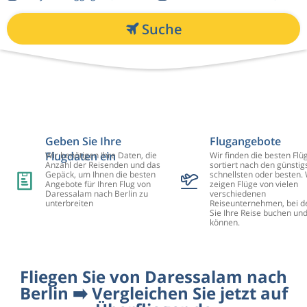
Suche
Geben Sie Ihre
Flugangebote
Flugdaten ein
Wir benötigen Ihre Daten, die
Wir finden die besten Flü
Anzahl der Reisenden und das
sortiert nach den günstig
Gepäck, um Ihnen die besten
schnellsten oder besten. 
Angebote für Ihren Flug von
zeigen Flüge von vielen
Daressalam nach Berlin zu
verschiedenen
unterbreiten
Reiseunternehmen, bei d
Sie Ihre Reise buchen un
können.
Fliegen Sie von Daressalam nach
Berlin ➡️ Vergleichen Sie jetzt auf