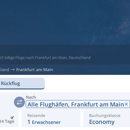
ach billige Flüge nach Frankfurt am Main, Deutschland
hland
Frankfurt am Main
 Rückflug
Nach
Alle Flughäfen,
Frankfurt am Main
Reisende
Buchungsklasse
1
Economy
14 Tage
Erwachsener