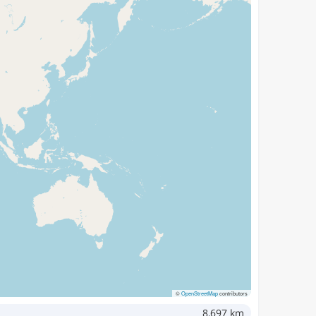
©
OpenStreetMap
contributors
8,697 km