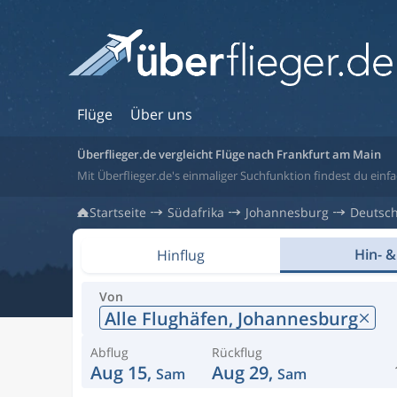
Flüge
Über uns
Überflieger.de vergleicht Flüge nach Frankfurt am Main
Mit Überflieger.de's einmaliger Suchfunktion findest du einf
Startseite
Südafrika
Johannesburg
Deutsc
Hin- &
Hinflug
Von
Alle Flughäfen,
Johannesburg
Abflug
Rückflug
Aug 15,
Aug 29,
Sam
Sam