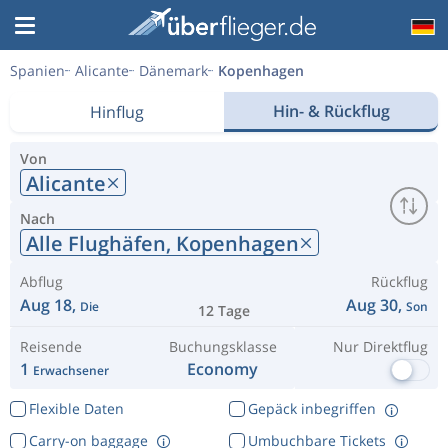
Spanien
Alicante
Dänemark
Kopenhagen
Hin- & Rückflug
Hinflug
Von
Alicante
Nach
Alle Flughäfen,
Kopenhagen
Abflug
Rückflug
Aug 18,
Aug 30,
Die
Son
12 Tage
Reisende
Buchungsklasse
Nur Direktflug
1
Economy
Erwachsener
Flexible Daten
Gepäck inbegriffen
Carry-on baggage
Umbuchbare Tickets