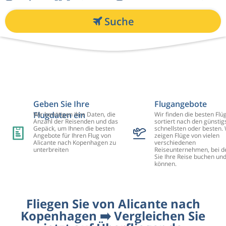
Suche
Geben Sie Ihre
Flugangebote
Flugdaten ein
Wir benötigen Ihre Daten, die
Wir finden die besten Flü
Anzahl der Reisenden und das
sortiert nach den günstig
Gepäck, um Ihnen die besten
schnellsten oder besten. 
Angebote für Ihren Flug von
zeigen Flüge von vielen
Alicante nach Kopenhagen zu
verschiedenen
unterbreiten
Reiseunternehmen, bei d
Sie Ihre Reise buchen un
können.
Fliegen Sie von Alicante nach
Kopenhagen ➡️ Vergleichen Sie