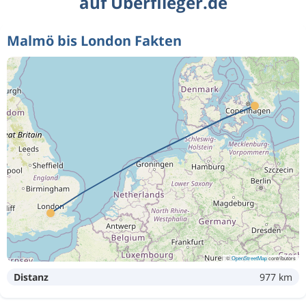
auf Überflieger.de
Malmö bis London Fakten
©
OpenStreetMap
contributors
Distanz
977 km