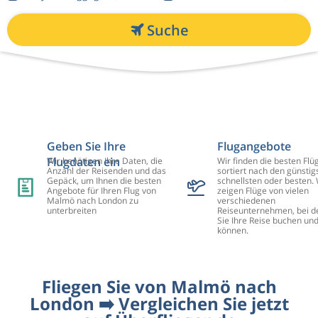
Suche
Geben Sie Ihre
Flugangebote
Flugdaten ein
Wir benötigen Ihre Daten, die
Wir finden die besten Flü
Anzahl der Reisenden und das
sortiert nach den günstig
Gepäck, um Ihnen die besten
schnellsten oder besten. 
Angebote für Ihren Flug von
zeigen Flüge von vielen
Malmö nach London zu
verschiedenen
unterbreiten
Reiseunternehmen, bei d
Sie Ihre Reise buchen un
können.
Fliegen Sie von Malmö nach
London ➡️ Vergleichen Sie jetzt