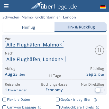
Schweden
Malmö
Großbritannien
London
Hin- & Rückflug
Hinflug
Von
Alle Flughäfen,
Malmö
Nach
Alle Flughäfen,
London
Abflug
Rückflug
Aug 23,
Sep 3,
Son
Don
11 Tage
Reisende
Buchungsklasse
Nur Direktflug
1
Economy
Erwachsener
Flexible Daten
Gepäck inbegriffen
Carry-on baggage
Umbuchbare Tickets