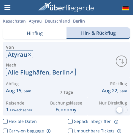
Kasachstan
Atyrau
Deutschland
Berlin
Hin- & Rückflug
Hinflug
Von
Atyrau
Nach
Alle Flughäfen,
Berlin
Abflug
Rückflug
Aug 15,
Aug 22,
Sam
Sam
7 Tage
Reisende
Buchungsklasse
Nur Direktflug
1
Economy
Erwachsener
Flexible Daten
Gepäck inbegriffen
Carry-on baggage
Umbuchbare Tickets