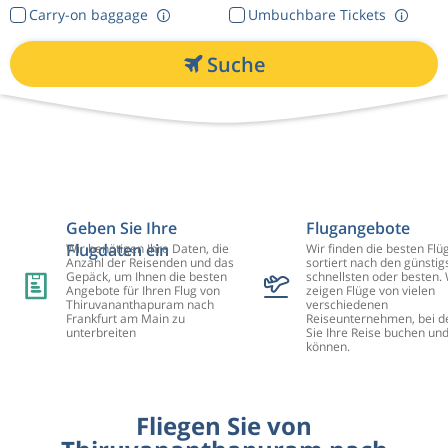
Carry-on baggage
Umbuchbare Tickets
Suche
Geben Sie Ihre
Flugangebote
Flugdaten ein
Wir benötigen Ihre Daten, die
Wir finden die besten Flü
Anzahl der Reisenden und das
sortiert nach den günstig
Gepäck, um Ihnen die besten
schnellsten oder besten. 
Angebote für Ihren Flug von
zeigen Flüge von vielen
Thiruvananthapuram nach
verschiedenen
Frankfurt am Main zu
Reiseunternehmen, bei d
unterbreiten
Sie Ihre Reise buchen un
können.
Fliegen Sie von