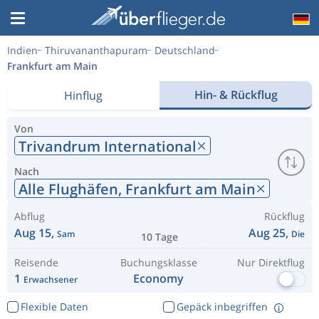
Indien
Thiruvananthapuram
Deutschland
Frankfurt am Main
Hin- & Rückflug
Hinflug
Von
Trivandrum International
Nach
Alle Flughäfen,
Frankfurt am Main
Abflug
Rückflug
Aug 15,
Aug 25,
Sam
Die
10 Tage
Reisende
Buchungsklasse
Nur Direktflug
1
Economy
Erwachsener
Flexible Daten
Gepäck inbegriffen