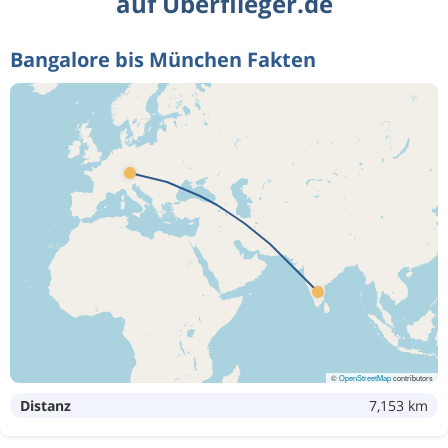
auf Überflieger.de
Bangalore bis München Fakten
©
OpenStreetMap
contributors
Distanz
7,153 km