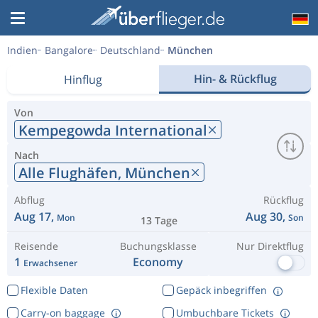
Indien
Bangalore
Deutschland
München
Hin- & Rückflug
Hinflug
Von
Kempegowda International
Nach
Alle Flughäfen,
München
Abflug
Rückflug
Aug 17,
Aug 30,
Mon
Son
13 Tage
Reisende
Buchungsklasse
Nur Direktflug
1
Economy
Erwachsener
Flexible Daten
Gepäck inbegriffen
Carry-on baggage
Umbuchbare Tickets