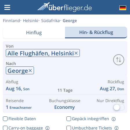
Finnland
Helsinki
Südafrika
George
Hin- & Rückflug
Hinflug
Von
Alle Flughäfen,
Helsinki
Nach
George
Abflug
Rückflug
Aug 16,
Aug 27,
Son
Don
11 Tage
Reisende
Buchungsklasse
Nur Direktflug
1
Economy
Erwachsener
Flexible Daten
Gepäck inbegriffen
Carry-on baggage
Umbuchbare Tickets