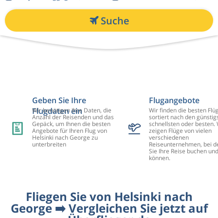
Suche
Geben Sie Ihre
Flugangebote
Flugdaten ein
Wir benötigen Ihre Daten, die
Wir finden die besten Flü
Anzahl der Reisenden und das
sortiert nach den günstig
Gepäck, um Ihnen die besten
schnellsten oder besten. 
Angebote für Ihren Flug von
zeigen Flüge von vielen
Helsinki nach George zu
verschiedenen
unterbreiten
Reiseunternehmen, bei d
Sie Ihre Reise buchen un
können.
Fliegen Sie von Helsinki nach
George ➡️ Vergleichen Sie jetzt auf