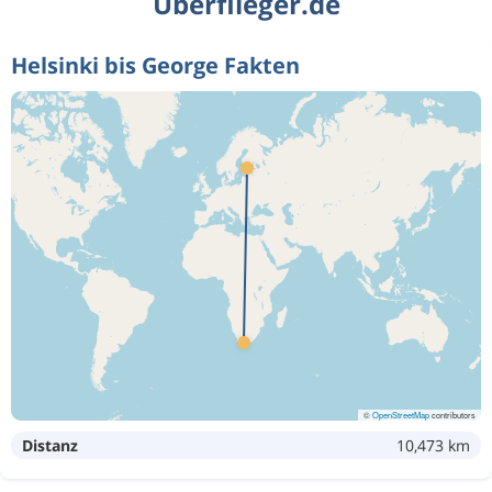
Überflieger.de
Helsinki bis George Fakten
©
OpenStreetMap
contributors
Distanz
10,473 km