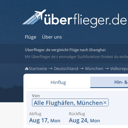
Flüge
Über uns
Überflieger.de vergleicht Flüge nach Shanghai
Mit Überflieger.de's einmaliger Suchfunktion findest du einfa
Startseite
Deutschland
München
Volksrep
Hin- &
Hinflug
Von
Alle Flughäfen,
München
Abflug
Rückflug
Aug 17,
Aug 24,
Mon
Mon