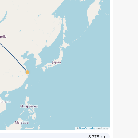
©
OpenStreetMap
contributors
8,775 km