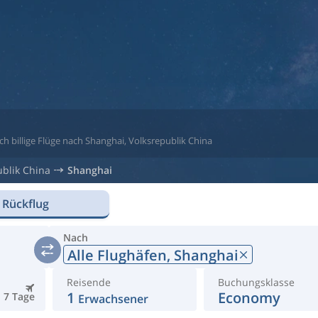
ch billige Flüge nach Shanghai, Volksrepublik China
ublik China
Shanghai
 Rückflug
Nach
Alle Flughäfen,
Shanghai
Reisende
Buchungsklasse
1
Economy
7 Tage
Erwachsener