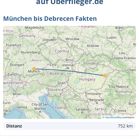
auf Überflieger.de
München bis Debrecen Fakten
©
OpenStreetMap
contributors
Distanz
752 km