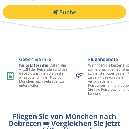
Suche
Geben Sie Ihre
Flugangebote
Flugdaten ein
Wir benötigen Ihre Daten, die
Wir finden die besten Flü
Anzahl der Reisenden und das
sortiert nach den günstig
Gepäck, um Ihnen die besten
schnellsten oder besten. 
Angebote für Ihren Flug von
zeigen Flüge von vielen
München nach Debrecen zu
verschiedenen
unterbreiten
Reiseunternehmen, bei d
Sie Ihre Reise buchen un
können.
Fliegen Sie von München nach
Debrecen ➡️ Vergleichen Sie jetzt