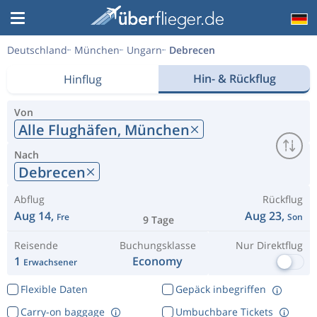
Deutschland
München
Ungarn
Debrecen
Hin- & Rückflug
Hinflug
Von
Alle Flughäfen,
München
Nach
Debrecen
Abflug
Rückflug
Aug 14,
Aug 23,
Fre
Son
9 Tage
Reisende
Buchungsklasse
Nur Direktflug
1
Economy
Erwachsener
Flexible Daten
Gepäck inbegriffen
Carry-on baggage
Umbuchbare Tickets