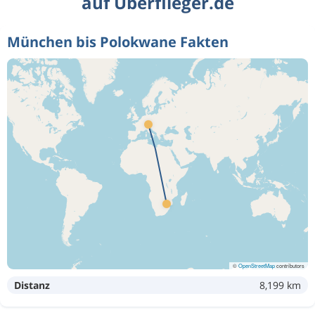
auf Überflieger.de
München bis Polokwane Fakten
©
OpenStreetMap
contributors
Distanz
8,199 km