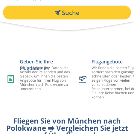
Suche
Geben Sie Ihre
Flugangebote
Flugdaten ein
Wir benötigen Ihre Daten, die
Wir finden die besten Flü
Anzahl der Reisenden und das
sortiert nach den günstig
Gepäck, um Ihnen die besten
schnellsten oder besten. 
Angebote für Ihren Flug von
zeigen Flüge von vielen
München nach Polokwane zu
verschiedenen
unterbreiten
Reiseunternehmen, bei d
Sie Ihre Reise buchen un
können.
Fliegen Sie von München nach
Polokwane ➡️ Vergleichen Sie jetzt