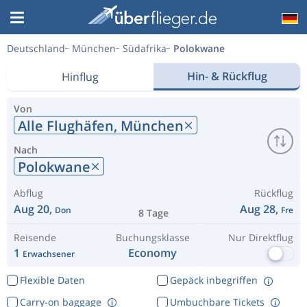
Deutschland
München
Südafrika
Polokwane
Hin- & Rückflug
Hinflug
Von
Alle Flughäfen,
München
Nach
Polokwane
Abflug
Rückflug
Aug 20,
Aug 28,
Don
Fre
8 Tage
Reisende
Buchungsklasse
Nur Direktflug
1
Economy
Erwachsener
Flexible Daten
Gepäck inbegriffen
Carry-on baggage
Umbuchbare Tickets