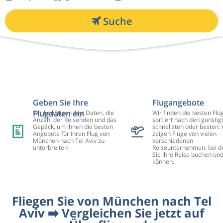
Suche
Geben Sie Ihre
Flugangebote
Flugdaten ein
Wir benötigen Ihre Daten, die
Wir finden die besten Flü
Anzahl der Reisenden und das
sortiert nach den günstig
Gepäck, um Ihnen die besten
schnellsten oder besten. 
Angebote für Ihren Flug von
zeigen Flüge von vielen
München nach Tel Aviv zu
verschiedenen
unterbreiten
Reiseunternehmen, bei d
Sie Ihre Reise buchen un
können.
Fliegen Sie von München nach Tel
Aviv ➡️ Vergleichen Sie jetzt auf