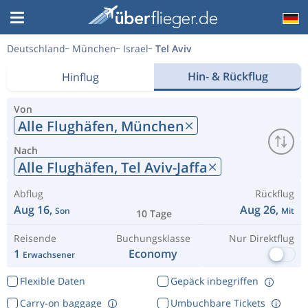
Deutschland
München
Israel
Tel Aviv
Hin- & Rückflug
Hinflug
Von
Alle Flughäfen,
München
Nach
Alle Flughäfen,
Tel Aviv-Jaffa
Abflug
Rückflug
Aug 16,
Aug 26,
Son
Mit
10 Tage
Reisende
Buchungsklasse
Nur Direktflug
1
Economy
Erwachsener
Flexible Daten
Gepäck inbegriffen
Carry-on baggage
Umbuchbare Tickets