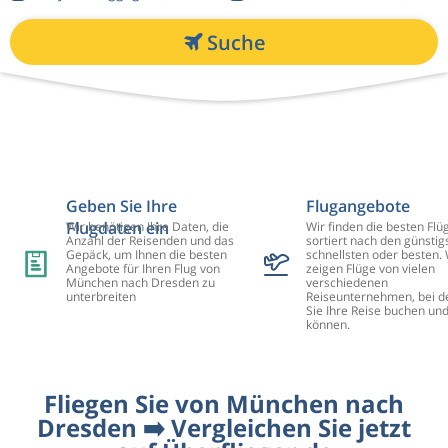
Suche
Geben Sie Ihre
Flugangebote
Flugdaten ein
Wir benötigen Ihre Daten, die
Wir finden die besten Flü
Anzahl der Reisenden und das
sortiert nach den günstig
Gepäck, um Ihnen die besten
schnellsten oder besten. 
Angebote für Ihren Flug von
zeigen Flüge von vielen
München nach Dresden zu
verschiedenen
unterbreiten
Reiseunternehmen, bei d
Sie Ihre Reise buchen un
können.
Fliegen Sie von München nach
Dresden ➡️ Vergleichen Sie jetzt