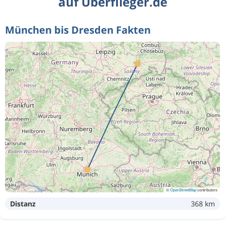
auf Überflieger.de
München bis Dresden Fakten
©
OpenStreetMap
contributors
Distanz
368 km