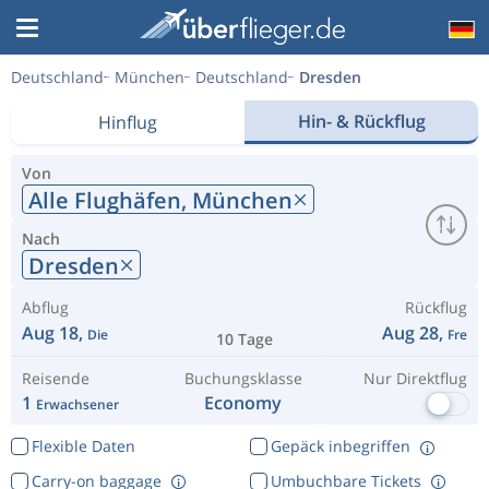
Deutschland
München
Deutschland
Dresden
Hin- & Rückflug
Hinflug
Von
Alle Flughäfen,
München
Nach
Dresden
Abflug
Rückflug
Aug 18,
Aug 28,
Die
Fre
10 Tage
Reisende
Buchungsklasse
Nur Direktflug
1
Economy
Erwachsener
Flexible Daten
Gepäck inbegriffen
Carry-on baggage
Umbuchbare Tickets