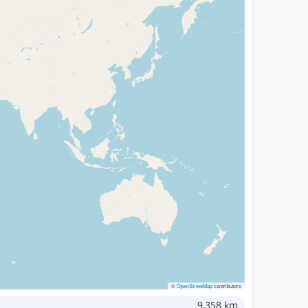
©
OpenStreetMap
contributors
9,358 km