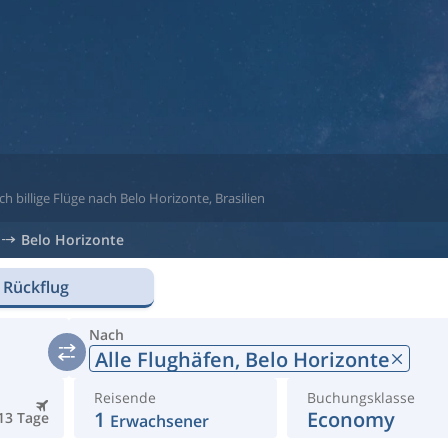
h billige Flüge nach Belo Horizonte, Brasilien
Belo Horizonte
 Rückflug
Nach
Alle Flughäfen,
Belo Horizonte
Reisende
Buchungsklasse
1
Economy
13 Tage
Erwachsener