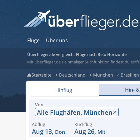
Flüge
Über uns
Überflieger.de vergleicht Flüge nach Belo Horizonte
Mit Überflieger.de's einmaliger Suchfunktion findest du einfac
Startseite
Deutschland
München
Brasilien
Hin- &
Hinflug
Von
Alle Flughäfen,
München
Abflug
Rückflug
Aug 13,
Aug 26,
Don
Mit