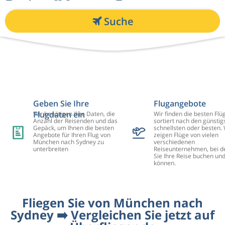
Suche
Geben Sie Ihre
Flugangebote
Flugdaten ein
Wir benötigen Ihre Daten, die
Wir finden die besten Flü
Anzahl der Reisenden und das
sortiert nach den günstig
Gepäck, um Ihnen die besten
schnellsten oder besten. 
Angebote für Ihren Flug von
zeigen Flüge von vielen
München nach Sydney zu
verschiedenen
unterbreiten
Reiseunternehmen, bei d
Sie Ihre Reise buchen un
können.
Fliegen Sie von München nach
Sydney ➡️ Vergleichen Sie jetzt auf