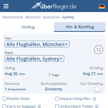
Deutschland
München
Australien
Sydney
Hin- & Rückflug
Hinflug
Von
Alle Flughäfen,
München
Nach
Alle Flughäfen,
Sydney
Abflug
Rückflug
Aug 20,
Aug 27,
Don
Don
7 Tage
Reisende
Buchungsklasse
Nur Direktflug
1
Economy
Erwachsener
Flexible Daten
Gepäck inbegriffen
Carry-on baggage
Umbuchbare Tickets