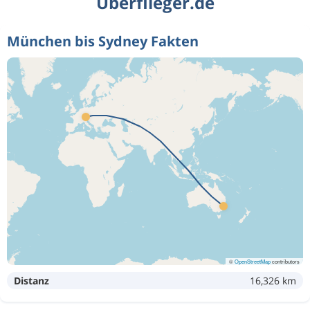
Überflieger.de
München bis Sydney Fakten
©
OpenStreetMap
contributors
Distanz
16,326 km