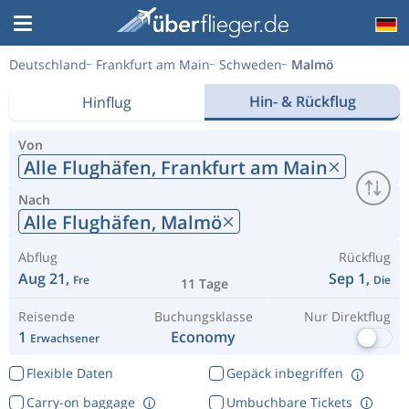
Deutschland
Frankfurt am Main
Schweden
Malmö
Hin- & Rückflug
Hinflug
Von
Alle Flughäfen,
Frankfurt am Main
Nach
Alle Flughäfen,
Malmö
Abflug
Rückflug
Aug 21,
Sep 1,
Fre
Die
11 Tage
Reisende
Buchungsklasse
Nur Direktflug
1
Economy
Erwachsener
Flexible Daten
Gepäck inbegriffen
Carry-on baggage
Umbuchbare Tickets