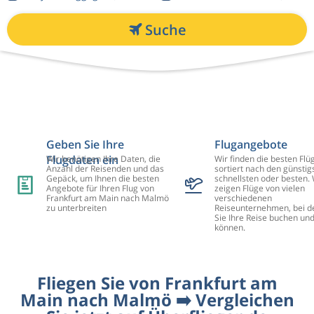
Suche
Geben Sie Ihre
Flugangebote
Flugdaten ein
Wir benötigen Ihre Daten, die
Wir finden die besten Flü
Anzahl der Reisenden und das
sortiert nach den günstig
Gepäck, um Ihnen die besten
schnellsten oder besten. 
Angebote für Ihren Flug von
zeigen Flüge von vielen
Frankfurt am Main nach Malmö
verschiedenen
zu unterbreiten
Reiseunternehmen, bei d
Sie Ihre Reise buchen un
können.
Fliegen Sie von Frankfurt am
Main nach Malmö ➡️ Vergleichen