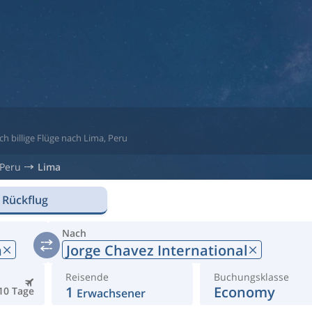
ch billige Flüge nach Lima, Peru
Peru
Lima
 Rückflug
Nach
n
Jorge Chavez International
Reisende
Buchungsklasse
1
Economy
10 Tage
Erwachsener