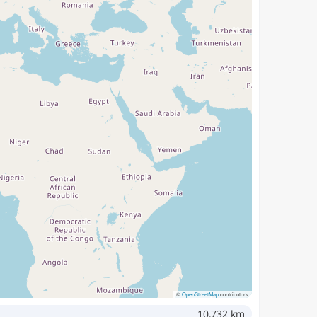
©
OpenStreetMap
contributors
10,732 km