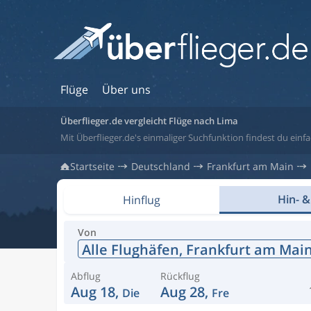
Flüge
Über uns
Überflieger.de vergleicht Flüge nach Lima
Mit Überflieger.de's einmaliger Suchfunktion findest du einfa
Startseite
Deutschland
Frankfurt am Main
Hin- &
Hinflug
Von
Alle Flughäfen,
Frankfurt am Mai
Abflug
Rückflug
Aug 18,
Aug 28,
Die
Fre