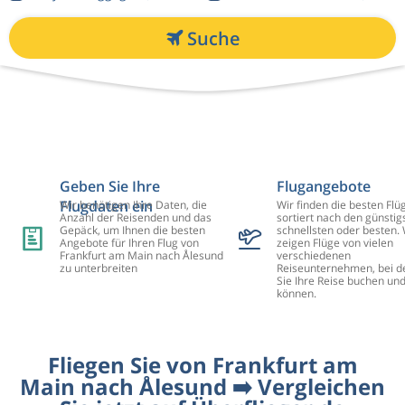
Suche
Geben Sie Ihre
Flugangebote
Flugdaten ein
Wir benötigen Ihre Daten, die
Wir finden die besten Flü
Anzahl der Reisenden und das
sortiert nach den günstig
Gepäck, um Ihnen die besten
schnellsten oder besten. 
Angebote für Ihren Flug von
zeigen Flüge von vielen
Frankfurt am Main nach Ålesund
verschiedenen
zu unterbreiten
Reiseunternehmen, bei d
Sie Ihre Reise buchen un
können.
Fliegen Sie von Frankfurt am
Main nach Ålesund ➡️ Vergleichen