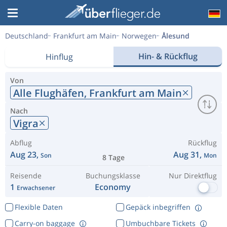
Deutschland
Frankfurt am Main
Norwegen
Ålesund
Hin- & Rückflug
Hinflug
Von
Alle Flughäfen,
Frankfurt am Main
Nach
Vigra
Abflug
Rückflug
Aug 23,
Aug 31,
Son
Mon
8 Tage
Reisende
Buchungsklasse
Nur Direktflug
1
Economy
Erwachsener
Flexible Daten
Gepäck inbegriffen
Carry-on baggage
Umbuchbare Tickets