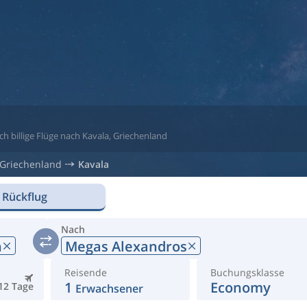
ch billige Flüge nach Kavala, Griechenland
Griechenland
Kavala
 Rückflug
Nach
n
Megas Alexandros
Reisende
Buchungsklasse
1
Economy
12 Tage
Erwachsener