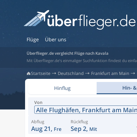
Flüge
Über uns
Überflieger.de vergleicht Flüge nach Kavala
Mit Überflieger.de's einmaliger Suchfunktion findest du einfa
Startseite
Deutschland
Frankfurt am Main
Hin- &
Hinflug
Von
Alle Flughäfen,
Frankfurt am Mai
Abflug
Rückflug
Aug 21,
Sep 2,
Fre
Mit