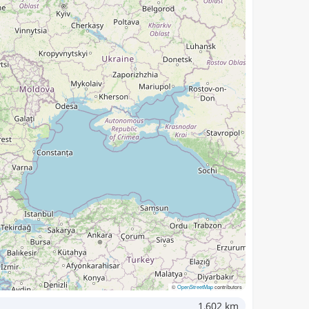
©
OpenStreetMap
contributors
1,602 km