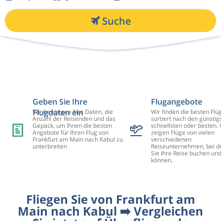
Suche
Geben Sie Ihre
Flugangebote
Flugdaten ein
Wir benötigen Ihre Daten, die
Wir finden die besten Flü
Anzahl der Reisenden und das
sortiert nach den günstig
Gepäck, um Ihnen die besten
schnellsten oder besten. 
Angebote für Ihren Flug von
zeigen Flüge von vielen
Frankfurt am Main nach Kabul zu
verschiedenen
unterbreiten
Reiseunternehmen, bei d
Sie Ihre Reise buchen un
können.
Fliegen Sie von Frankfurt am
Main nach Kabul ➡️ Vergleichen