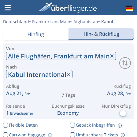
Deutschland
Frankfurt am Main
Afghanistan
Kabul
Hin- & Rückflug
Hinflug
Von
Alle Flughäfen,
Frankfurt am Main
Nach
Kabul International
Abflug
Rückflug
Aug 21,
Aug 28,
Fre
Fre
7 Tage
Reisende
Buchungsklasse
Nur Direktflug
1
Economy
Erwachsener
Flexible Daten
Gepäck inbegriffen
Carry-on baggage
Umbuchbare Tickets