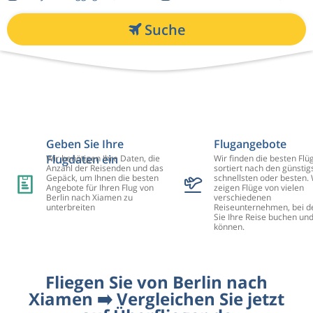
Suche
Geben Sie Ihre
Flugangebote
Flugdaten ein
Wir benötigen Ihre Daten, die
Wir finden die besten Flü
Anzahl der Reisenden und das
sortiert nach den günstig
Gepäck, um Ihnen die besten
schnellsten oder besten. 
Angebote für Ihren Flug von
zeigen Flüge von vielen
Berlin nach Xiamen zu
verschiedenen
unterbreiten
Reiseunternehmen, bei d
Sie Ihre Reise buchen un
können.
Fliegen Sie von Berlin nach
Xiamen ➡️ Vergleichen Sie jetzt