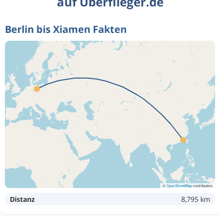
auf Überflieger.de
Berlin bis Xiamen Fakten
©
OpenStreetMap
contributors
Distanz
8,795 km