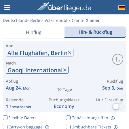
Deutschland
Berlin
Volksrepublik China
Xiamen
Hin- & Rückflug
Hinflug
Von
Alle Flughäfen,
Berlin
Nach
Gaoqi International
Abflug
Rückflug
Aug 24,
Sep 3,
Mon
Don
10 Tage
Reisende
Buchungsklasse
Nur Direktflug
1
Economy
Erwachsener
Flexible Daten
Gepäck inbegriffen
Carry-on baggage
Umbuchbare Tickets