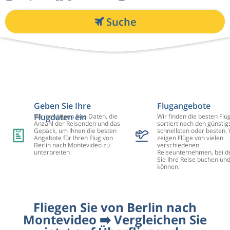
Suche
Geben Sie Ihre
Flugangebote
Flugdaten ein
Wir benötigen Ihre Daten, die
Wir finden die besten Flü
Anzahl der Reisenden und das
sortiert nach den günstig
Gepäck, um Ihnen die besten
schnellsten oder besten. 
Angebote für Ihren Flug von
zeigen Flüge von vielen
Berlin nach Montevideo zu
verschiedenen
unterbreiten
Reiseunternehmen, bei d
Sie Ihre Reise buchen un
können.
Fliegen Sie von Berlin nach
Montevideo ➡️ Vergleichen Sie