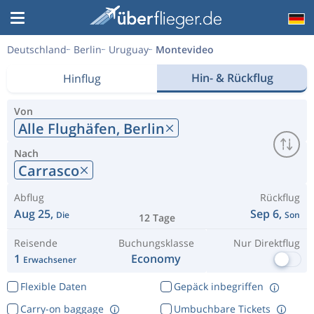
Deutschland
Berlin
Uruguay
Montevideo
Hin- & Rückflug
Hinflug
Von
Alle Flughäfen,
Berlin
Nach
Carrasco
Abflug
Rückflug
Aug 25,
Sep 6,
Die
Son
12 Tage
Reisende
Buchungsklasse
Nur Direktflug
1
Economy
Erwachsener
Flexible Daten
Gepäck inbegriffen
Carry-on baggage
Umbuchbare Tickets