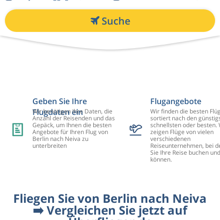
Suche
Geben Sie Ihre
Flugangebote
Flugdaten ein
Wir benötigen Ihre Daten, die
Wir finden die besten Flü
Anzahl der Reisenden und das
sortiert nach den günstig
Gepäck, um Ihnen die besten
schnellsten oder besten. 
Angebote für Ihren Flug von
zeigen Flüge von vielen
Berlin nach Neiva zu
verschiedenen
unterbreiten
Reiseunternehmen, bei d
Sie Ihre Reise buchen un
können.
Fliegen Sie von Berlin nach Neiva
➡️ Vergleichen Sie jetzt auf