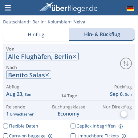
Deutschland
Berlin
Kolumbien
Neiva
Hin- & Rückflug
Hinflug
Von
Alle Flughäfen,
Berlin
Nach
Benito Salas
Abflug
Rückflug
Aug 23,
Sep 6,
Son
Son
14 Tage
Reisende
Buchungsklasse
Nur Direktflug
1
Economy
Erwachsener
Flexible Daten
Gepäck inbegriffen
Carry-on baggage
Umbuchbare Tickets