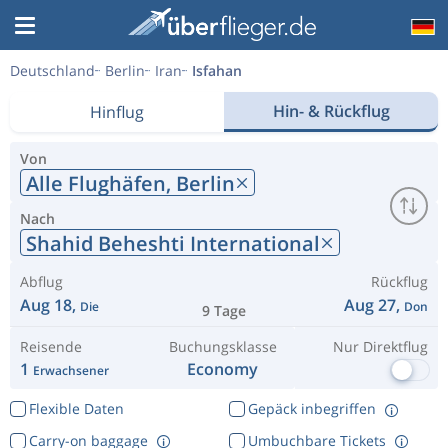
Deutschland
Berlin
Iran
Isfahan
Hin- & Rückflug
Hinflug
Von
Alle Flughäfen,
Berlin
Nach
Shahid Beheshti International
Abflug
Rückflug
Aug 18,
Aug 27,
Die
Don
9 Tage
Reisende
Buchungsklasse
Nur Direktflug
1
Economy
Erwachsener
Flexible Daten
Gepäck inbegriffen
Carry-on baggage
Umbuchbare Tickets