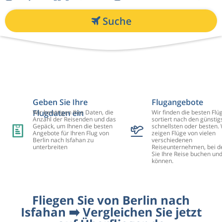
Suche
Geben Sie Ihre
Flugangebote
Flugdaten ein
Wir benötigen Ihre Daten, die
Wir finden die besten Flü
Anzahl der Reisenden und das
sortiert nach den günstig
Gepäck, um Ihnen die besten
schnellsten oder besten. 
Angebote für Ihren Flug von
zeigen Flüge von vielen
Berlin nach Isfahan zu
verschiedenen
unterbreiten
Reiseunternehmen, bei d
Sie Ihre Reise buchen un
können.
Fliegen Sie von Berlin nach
Isfahan ➡️ Vergleichen Sie jetzt