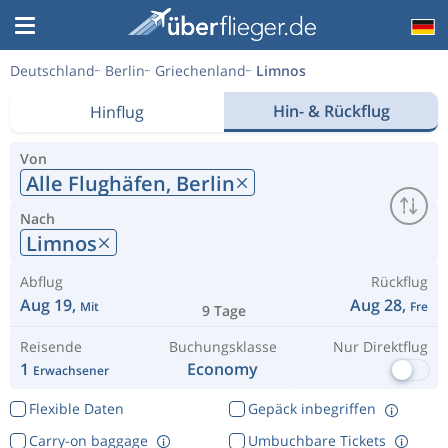
Deutschland
Berlin
Griechenland
Limnos
Hin- & Rückflug
Hinflug
Von
Alle Flughäfen,
Berlin
Nach
Limnos
Abflug
Rückflug
Aug 19,
Aug 28,
Mit
Fre
9 Tage
Reisende
Buchungsklasse
Nur Direktflug
1
Economy
Erwachsener
Flexible Daten
Gepäck inbegriffen
Carry-on baggage
Umbuchbare Tickets