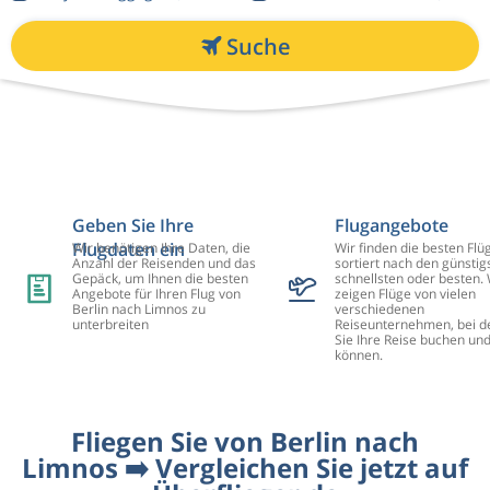
Suche
Geben Sie Ihre
Flugangebote
Flugdaten ein
Wir benötigen Ihre Daten, die
Wir finden die besten Flü
Anzahl der Reisenden und das
sortiert nach den günstig
Gepäck, um Ihnen die besten
schnellsten oder besten. 
Angebote für Ihren Flug von
zeigen Flüge von vielen
Berlin nach Limnos zu
verschiedenen
unterbreiten
Reiseunternehmen, bei d
Sie Ihre Reise buchen un
können.
Fliegen Sie von Berlin nach
Limnos ➡️ Vergleichen Sie jetzt auf