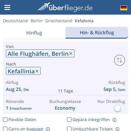
Deutschland
Berlin
Griechenland
Kefalonia
Hin- & Rückflug
Hinflug
Von
Alle Flughäfen,
Berlin
Nach
Kefallinia
Abflug
Rückflug
Aug 25,
Sep 5,
Die
Sam
11 Tage
Reisende
Buchungsklasse
Nur Direktflug
1
Economy
Erwachsener
Flexible Daten
Gepäck inbegriffen
Carry-on baggage
Umbuchbare Tickets