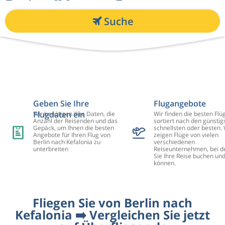
Suche
Geben Sie Ihre
Flugangebote
Flugdaten ein
Wir benötigen Ihre Daten, die
Wir finden die besten Flü
Anzahl der Reisenden und das
sortiert nach den günstig
Gepäck, um Ihnen die besten
schnellsten oder besten. 
Angebote für Ihren Flug von
zeigen Flüge von vielen
Berlin nach Kefalonia zu
verschiedenen
unterbreiten
Reiseunternehmen, bei d
Sie Ihre Reise buchen un
können.
Fliegen Sie von Berlin nach
Kefalonia ➡️ Vergleichen Sie jetzt