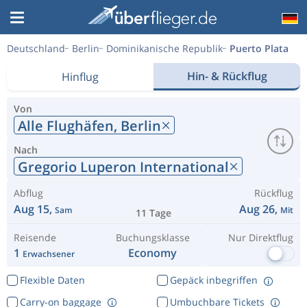
Deutschland
Berlin
Dominikanische Republik
Puerto Plata
Hin- & Rückflug
Hinflug
Von
Alle Flughäfen,
Berlin
Nach
Gregorio Luperon International
Abflug
Rückflug
Aug 15,
Aug 26,
Sam
Mit
11 Tage
Reisende
Buchungsklasse
Nur Direktflug
1
Economy
Erwachsener
Flexible Daten
Gepäck inbegriffen
Carry-on baggage
Umbuchbare Tickets