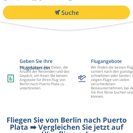
Suche
Geben Sie Ihre
Flugangebote
Flugdaten ein
Wir benötigen Ihre Daten, die
Wir finden die besten Flü
Anzahl der Reisenden und das
sortiert nach den günstig
Gepäck, um Ihnen die besten
schnellsten oder besten. 
Angebote für Ihren Flug von
zeigen Flüge von vielen
Berlin nach Puerto Plata zu
verschiedenen
unterbreiten
Reiseunternehmen, bei d
Sie Ihre Reise buchen un
können.
Fliegen Sie von Berlin nach Puerto
Plata ➡️ Vergleichen Sie jetzt auf