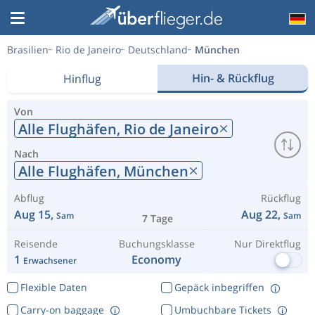
Brasilien
Rio de Janeiro
Deutschland
München
Hin- & Rückflug
Hinflug
Von
Alle Flughäfen,
Rio de Janeiro
Nach
Alle Flughäfen,
München
Abflug
Rückflug
Aug 15,
Aug 22,
Sam
Sam
7 Tage
Reisende
Buchungsklasse
Nur Direktflug
1
Economy
Erwachsener
Flexible Daten
Gepäck inbegriffen
Carry-on baggage
Umbuchbare Tickets