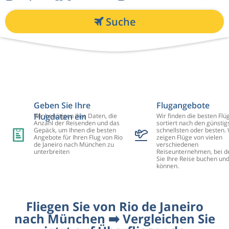
Suche
Geben Sie Ihre
Flugangebote
Flugdaten ein
Wir benötigen Ihre Daten, die
Wir finden die besten Flü
Anzahl der Reisenden und das
sortiert nach den günstig
Gepäck, um Ihnen die besten
schnellsten oder besten. 
Angebote für Ihren Flug von Rio
zeigen Flüge von vielen
de Janeiro nach München zu
verschiedenen
unterbreiten
Reiseunternehmen, bei d
Sie Ihre Reise buchen un
können.
Fliegen Sie von Rio de Janeiro
nach München ➡️ Vergleichen Sie